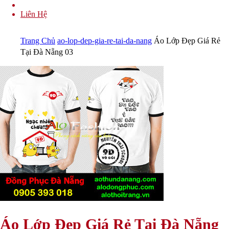
Liên Hệ
Trang Chủ
ao-lop-dep-gia-re-tai-da-nang
Áo Lớp Đẹp Giá Rẻ
Tại Đà Nẵng 03
Áo Lớp Đẹp Giá Rẻ Tại Đà Nẵng