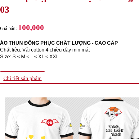
03
100,000
Giá bán:
ÁO THUN ĐỒNG PHỤC CHẤT LƯỢNG - CAO CẤP
Chất liệu: Vải cotton 4 chiều dày mịn mát
Size: S < M < L < XL < XXL
Chi tiết sản phẩm